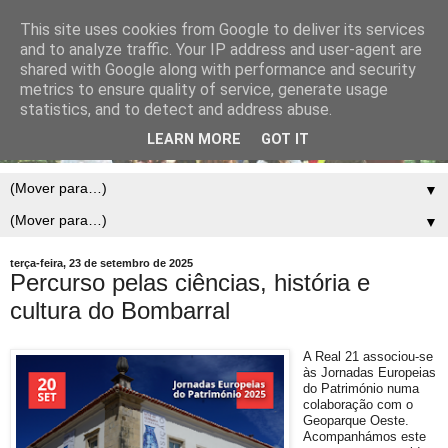
This site uses cookies from Google to deliver its services
and to analyze traffic. Your IP address and user-agent are
shared with Google along with performance and security
metrics to ensure quality of service, generate usage
statistics, and to detect and address abuse.
LEARN MORE
GOT IT
▼
▼
terça-feira, 23 de setembro de 2025
Percurso pelas ciências, história e
cultura do Bombarral
A Real 21 associou-se
às Jornadas Europeias
do Património numa
colaboração com o
Geoparque Oeste.
Acompanhámos este