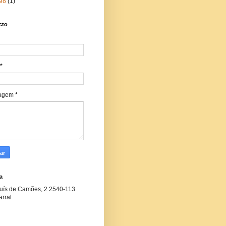
98
(1)
cto
*
agem
*
a
uís de Camões, 2 2540-113
rral