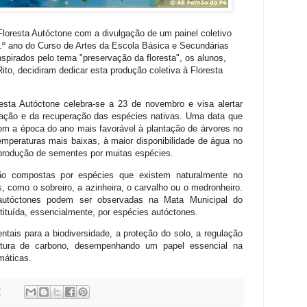
 Floresta Autóctone com a divulgação de um painel coletivo
2.º ano do Curso de Artes da Escola Básica e Secundárias
spirados pelo tema "preservação da floresta", os alunos,
Rito, decidiram dedicar esta produção coletiva à Floresta
esta Autóctone celebra-se a 23 de novembro e visa alertar
vação e da recuperação das espécies nativas. Uma data que
om a época do ano mais favorável à plantação de árvores no
temperaturas mais baixas, à maior disponibilidade de água no
produção de sementes por muitas espécies.
são compostas por espécies que existem naturalmente no
os, como o sobreiro, a azinheira, o carvalho ou o medronheiro.
autóctones podem ser observadas na Mata Municipal do
tituída, essencialmente, por espécies autóctones.
ntais para a biodiversidade, a proteção do solo, a regulação
tura de carbono, desempenhando um papel essencial na
máticas.
7