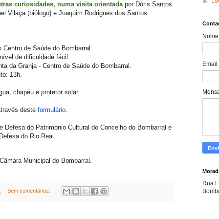
►
19
tras curiosidades, numa visita orientada
por Dóris Santos
el Vilaça (biólogo)
e Joaquim Rodrigues dos Santos
Conta
Nome
o Centro de Saúde do Bombarral.
ível de dificuldade fácil.
Email
nta da Granja - Centro de Saúde do Bombarral.
to: 13h.
Mens
gua, chapéu e protetor solar.
através deste
formulário
.
e Defesa do Património Cultural do Concelho do Bombarral e
Defesa do Rio Real.
 Câmara Municipal do Bombarral.
Morad
Rua L
Bomba
2
Sem comentários: