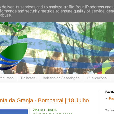
deliver its services and to analyze traffic. Your IP address and
formance and security metrics to ensure quality of service, ge
 abuse.
Recursos
Folhetos
Boletins da Associação
Publicações
Página
Pág
nta da Granja - Bombarral | 18 Julho
VISITA GUIADA
Torne-