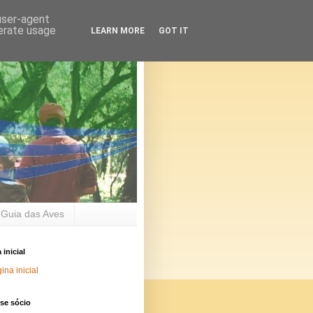
 user-agent
nerate usage
LEARN MORE
GOT IT
Guia das Aves
 inicial
ina inicial
se sócio