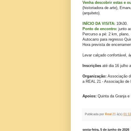
Venha descobrir estas e ou
(
historiadora de arte), Emanu
(
arquiteto)
.
INÍCIO DA VISITA:
10h30.
Ponto de encontro:
junto a
Percurso a pé: 2 km, plano, n
Autocarro para regresso Qui
Hora prevista de encerramen
Levar calçado confortável, á
Inscrições
até dia 16 julho 
Organização:
Associação d
a REAL 21 - Associação de 
Apoios:
Quinta da Granja e
Publicada por
Real 21
à(s)
01:1
sexta-feira, 5 de junho de 2026