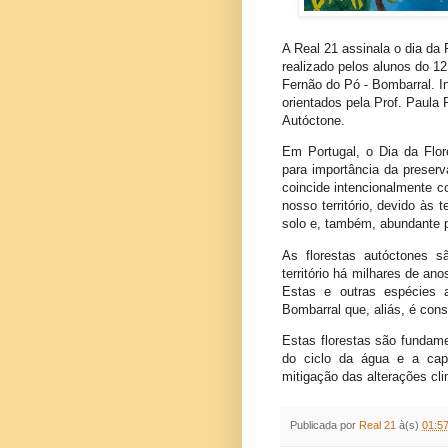
A Real 21 assinala o dia da
realizado pelos alunos do 1
Fernão do Pó - Bombarral. In
orientados pela Prof. Paula 
Autóctone.
Em Portugal, o Dia da Flor
para importância da preser
coincide intencionalmente c
nosso território, devido às 
solo e, também, abundante 
As florestas autóctones 
território há milhares de an
Estas e outras espécies 
Bombarral que, aliás, é cons
Estas florestas são fundame
do ciclo da água e a cap
mitigação das alterações cli
Publicada por
Real 21
à(s)
01:5