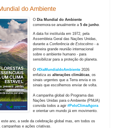
 Mundial do Ambiente
O
Dia Mundial do Ambiente
comemora-se anualmente a
5 de junho
.
A data foi instituída em 1972, pela
Assembleia Geral das Nações Unidas,
durante a
Conferência de Estocolmo
- a
primeira grande reunião internacional
sobre o ambiente humano - para
sensibilizar para a proteção do planeta.
O
#DiaMundialdoAmbiente
2026
enfatiza as
alterações climáticas
, os
sinais urgentes que a Terra envia e os
sinais que escolhemos enviar de volta.
A campanha global do Programa das
Nações Unidas para o Ambiente (PNUA)
convida todos a agir
#PeloClimaAgora
e orientar um mundo já em movimento.
, este ano, a sede da celebração global mas, em todos os
, campanhas e ações criativas.