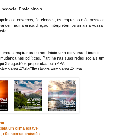
 negocia. Envia sinais.
apela aos governos, às cidades, às empresas e às pessoas
ancem numa única direção: interpretem os sinais à vossa
osta.
 forma a inspirar os outros. Inicie uma conversa. Financie
udança nas políticas. Partilhe nas suas redes sociais um
ui 3 sugestões preparadas pela APA.
doAmbiente
#PeloClimaAgora
#ambiente
#clima
rar
 para um clima estável
as, não apenas emissões