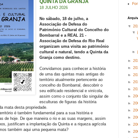
QUINTA DA GRANJA
For
18 JULHO 2026
Arqui
No sábado, 18 de julho, a
Associação de Defesa do
▼
20
Património Cultural do Concelho do
▼
Bombarral e a REAL 21 -
Associação de Defesa do Rio Real
organizam uma visita ao património
►
cultural e natural, tendo a Quinta da
Granja como destino.
►
20
►
20
Convidamos para conhecer a história
de uma das quintas mais antigas do
►
20
território atualmente pertencente ao
►
20
concelho do Bombarral, descobrir o
►
20
seu edificado residencial e vinícola,
►
20
assim como o conjunto tão singular de
esculturas de figuras da história
►
20
da mata desta propriedade.
►
20
erritório é também fundamental para a sua história e
►
20
ias de hoje. De que maneira o rio e as suas margens, assim
os, justificam a implantação da Quinta e a riqueza agrícola
►
20
amos também aqui uma pequena mata?
►
20