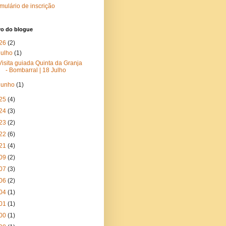
mulário de inscrição
vo do blogue
26
(2)
julho
(1)
Visita guiada Quinta da Granja
- Bombarral | 18 Julho
junho
(1)
25
(4)
24
(3)
23
(2)
22
(6)
21
(4)
09
(2)
07
(3)
06
(2)
04
(1)
01
(1)
00
(1)